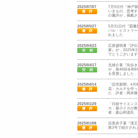
2025/07/07
7月5日付『神戸
いきもの、思考す
の書評が，掲載さ
2025/05/27
5月31日付『図
バル・ヒストリー
れました.
2025/04/23
広原盛明著『評伝
家』が，2025
でとうございます
2025/04/17
北雄介著『街歩き
が，第46回令和6
を受賞しました．
2025/04/14
「読売新聞」4月
花：カルテを作っ
た．評者：岡本隆
2025/01/29
「日経サイエンス
カ：最小イカが教
者：森山和道氏
2025/01/08
目黒杏子著『漢王
第3号で紹介され