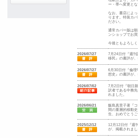
増刷分より、カバ
ー・帯へ変更とな
なお、書店によっ
ります。特装カバ
ださい。
通常カバー版は順
ンショップでお買
今後ともよろしく
2026/07/27
7月24日付『週
移民』の書評が、
2026/07/27
6月30日付『倫
想史』の書評が、
2026/07/02
7月2日付『朝日
訳者である中務先
れました。
2026/06/21
飯島真里子著『コ
間の重層的移動史
生、おめでとうご
2025/12/12
12月12日付『
が、掲載されまし