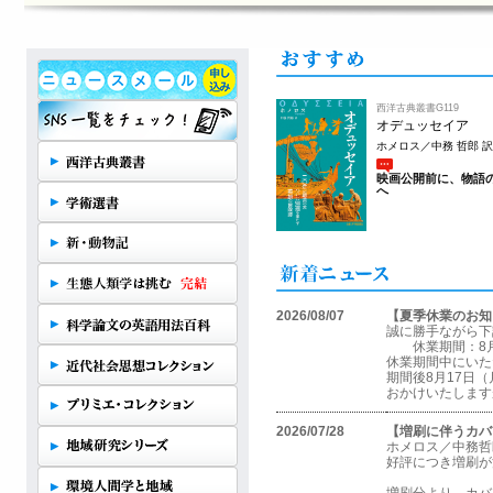
西洋古典叢書G119
オデュッセイア
ホメロス／中務 哲郎 訳
映画公開前に、物語
へ
2026/08/07
【夏季休業のお知
誠に勝手ながら下
休業期間：8月8
休業期間中にいた
期間後8月17日
おかけいたします
2026/07/28
【増刷に伴うカバ
ホメロス／中務哲
好評につき増刷が