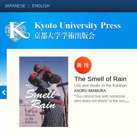
JAPANESE
｜
ENGLISH
The Smell of Rain
Life and rituals in the Kalahari
KAORU IMAMURA
"You cannot live with someone
...
who does not share" is the unc
アジア・オセアニア叢
プリミエ・コレクション
The Smell of Rain
145
KAORU IMAMURA
潟の生態文化誌
中国の戯曲と小説はど
う読まれたか
貴志 著
楊 維公