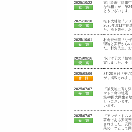
2025/10/22
東川玲著『情報空
な諸相』が、第3
とうございます。
2025/10/10
松下大輔著『デザ
2025年度日本
た。松下先生、お
2025/10/01
村角愛佳著『なぜ
理論と実行からの
た。村角先生、お
2025/09/16
小川洋子訳『植物
賞しました。小川
2025/08/06
8月20日付『美
が，掲載されまし
2025/07/07
『被災地に寄り添
マトラ島沖地震・
第40回大同生命
とうございます。
います。
2025/07/07
『アンチ・ドムス
著者である安岡宏
されました。安岡
果の一つとして同