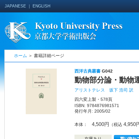
JAPANESE
｜
ENGLISH
ホーム
＞ 書籍詳細ページ
西洋古典叢書
G042
動物部分論・動物
アリストテレス 坂下 浩司 訳
四六変上製・578頁
ISBN: 9784876981571
発行年月: 2005/02
4,500円
4,950
本体：
（税込
在庫あり