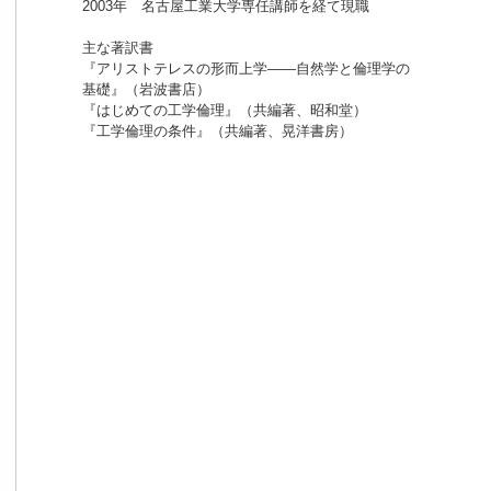
2003年 名古屋工業大学専任講師を経て現職
主な著訳書
『アリストテレスの形而上学——自然学と倫理学の
基礎』（岩波書店）
『はじめての工学倫理』（共編著、昭和堂）
『工学倫理の条件』（共編著、晃洋書房）