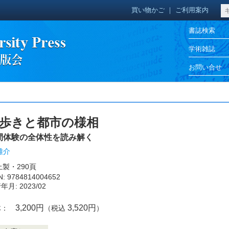
買い物かご
｜
ご利用案内
書誌検索
学術雑誌
お問い合せ
歩きと都市の様相
間体験の全体性を読み解く
雄介
上製・290頁
N: 9784814004652
年月: 2023/02
3,200円
3,520円
体：
（税込
）