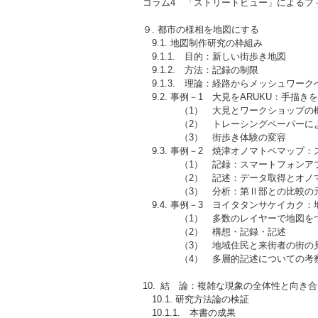
コラム4 「ストリートビュー」によるフ
９. 都市の様相を地図にする
9.1. 地図制作研究の枠組み
9.1.1. 目的：新しい街歩き地図
9.1.2. 方法：記録の制限
9.1.3. 理論：経路からメッシュワーク
9.2. 事例－1 大見をARUKU：手描
（1） 大見とワークショップの
（2） トレーシングペーパーによ
（3） 街歩き体験の変容
9.3. 事例－2 焼津オノマトペマップ
（1） 記録：スマートフォンアプ
（2） 記述：データ取得とオノマ
（3） 分析：第Ⅱ部との比較の
9.4. 事例－3 ヨイタタンサケイカク
（1） 多数のレイヤーで地図を
（2） 構想・記録・記述
（3） 地域住民と来街者の街の見
（4） 多層的記述についての考
10. 結 論：複雑な現象の全体性と向き合
10.1. 研究方法論の検証
10.1.1. 本書の成果