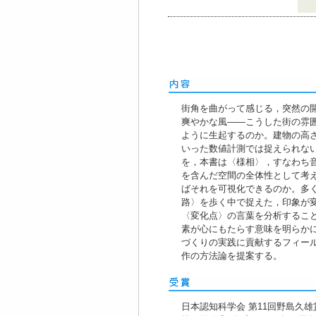
街角を曲がって感じる，突然の
爽やかな風――こうした街の雰
ように生起するのか。建物の高
いった数値計測では捉えられな
を，本書は〈様相〉，すなわち
を含んだ空間の全体性として考
ばそれを可視化できるのか。多
路〉を歩く中で捉えた，印象が
〈変化点〉の言葉を分析するこ
素が心にもたらす意味を明らか
づくりの実践に貢献するフィー
作の方法論を提案する。
日本認知科学会 第11回野島久雄