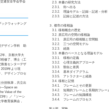
国際交通安全学会学会
2.3. 本書の研究方法
2.3.1. 街へ出る
2.3.2. 理論モデル－記録－記述－分析
2.3.3. 記録と記述の方法
 ブックウォッチング
３. 都市の様相論
3.1. 様相概念の歴史
3.2. 原広司の空間の様相論
3.2.1. 原広司の様相観と空間観
3.2.2. 三つの空間モデル
境デザイン学科 助
3.2.3. 経路
3.3. 本書のベースとなる理論モデル
12年、京都大学大
3.3.1. 様相の定義
課程修了、博士（工
3.3.2. 心理主義的アプローチ
究推進センターデザ
3.3.3. 類似と差異
2019年より現
3.3.4. 基本ダイアグラム
り、デザインプロセ
3.3.5. アトラクターと経路
3.4. 様相と記憶
（分担執筆，共立出
3.4.1. フレームとその更新
y―Space as
3.4.2. 短期的フレームと長期的フレー
he Value of the
3.4.3. フレームの知識構造
2023年）／『ソーシ
3.4.4. フレームのプロセス
大学教育振興会，
第Ⅱ部 実験