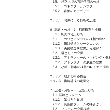
5.5. 経路上での言語使用の分析
5.5.1. コネクターとシフター
5.5.2. 言葉のカテゴリー
コラム1 映像による様相の記述
６. 記述・分析－2 都市構造と様相
6.1. 街路構造と様相
6.1.1. ガワとアンコでの様相の違い
6.1.2. 街路構造とシークエンス
6.1.3. 街路構造を歴史から紐解く
6.2. 場としての空間
6.2.1. アトラクターのマッピングと分
6.2.2. アトラクターの成立の歴史
6.3. 小結：都市の様相のレイヤー構造
コラム2 地形と街路構造
コラム3 街路構成の定量化
７. 記述・分析－3 記憶と様相
7.1. 経路とフレーム
7.1.1. 気づきと参照
7.1.2. 長期的フレームの揺さぶり
7.2. フレームの空間構造