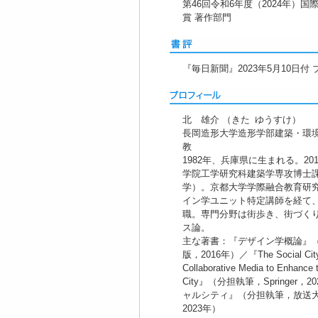
第46回令和6年度（2024年）
賞 著作部門
『毎日新聞』2023年5月10日付
北 雄介 （きた ゆうすけ）
長岡造形大学造形学部建築・環
教
1982年、兵庫県に生まれる。20
学院工学研究科建築学専攻博士
学）。京都大学学際融合教育研
イン学ユニット特定講師を経て、
職。専門分野は街歩き、街づく
ス論。
主な著書：『デザイン学概論』
版，2016年）／『The Social Cit
Collaborative Media to Enhance t
City』（分担執筆，Springer，
ャルシティ』（分担執筆，放送
2023年）