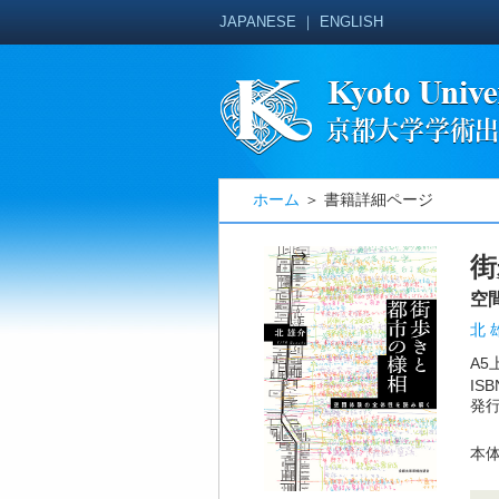
JAPANESE
｜
ENGLISH
ホーム
＞ 書籍詳細ページ
街
空
北 
A5
ISB
発行
本