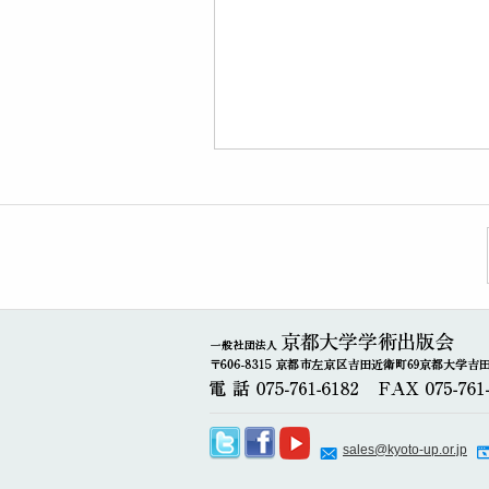
sales@kyoto-up.or.jp