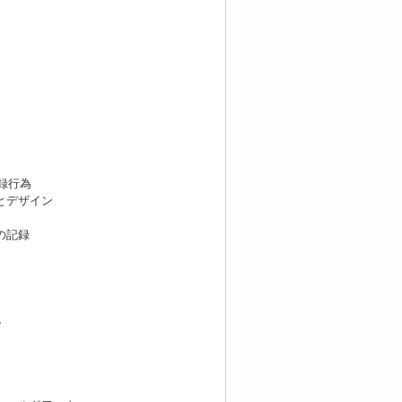
録行為
とデザイン
の記録
し