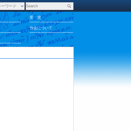
受 賞
当会について