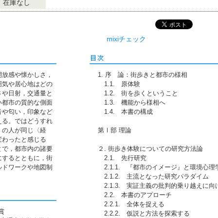
在庫なし
mixiチェック
開放感や懐かしさ，
1. 序 論：街歩きと都市の様相
囲気や居心地はどの
1.1. 原体験
さや日射，交通量と
1.2. 街を歩くということ
い都市の質的な側面
1.3. 機能から様相へ
音や匂い，印象など
1.4. 本書の構成
える。ではどうすれ
くの人が同じ〈経
第Ⅰ部 理論
変わったと感じる
とで，都市内の諸要
２. 街歩き体験についての研究方法論
にするとともに，街
2.1. 先行研究
ルドワークや地図制
2.1.1. 『都市のイメージ』と環境心理
2.1.2. 主流となった研究パラダイム
2.1.3. 実証主義の批判的乗り越えに向
2.2. 本書のアプローチ
2.2.1. 全体を捉える
賞
2.2.2. 仮説と方法を探索する