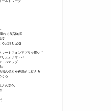
ィールドワーク
へ
きを重ねる英語地図
概要
る記録と記述
：スマートフォンアプリを用いて
リとオノマトペ
トペマップ
元に
：地域の様相を複層的に捉える
つくる
方の変化
察
う