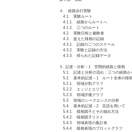
４. 経路歩行実験
4.1. 実験ルート
4.1.1. 経路からルートへ
4.1.2. 三つのルート
4.2. 実験日程と被験者
4.3. 捉えた様相の記録
4.3.1. 記録の二つのスケール
4.3.2. 実験と記録の方法
4.3.3. 得られた記録データ
５. 記述・分析－1 空間的経路と様相
5.1. 記述と分析の流れ：三つの経路か
5.2. 基本的記述－1 ルート全体の様
5.2.1. 領域分割グラフ
5.2.2. エッジとエリア
5.2.3. 領域評価グラフ
5.3. 領域のシークエンスの分析
5.4. 基本的記述－2 言語を用いて
5.4.1. 様相因子とその抽出方法
5.4.2. 様相因子リスト
5.4.3. 領域表現の集計表
5.4.4. 様相表現のプロットグラフ